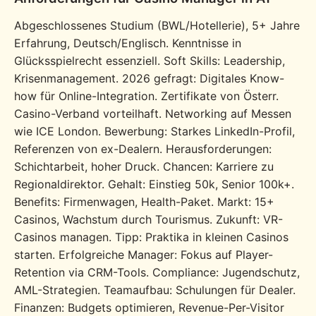
Abgeschlossenes Studium (BWL/Hotellerie), 5+ Jahre
Erfahrung, Deutsch/Englisch. Kenntnisse in
Glücksspielrecht essenziell. Soft Skills: Leadership,
Krisenmanagement. 2026 gefragt: Digitales Know-
how für Online-Integration. Zertifikate von Österr.
Casino-Verband vorteilhaft. Networking auf Messen
wie ICE London. Bewerbung: Starkes LinkedIn-Profil,
Referenzen von ex-Dealern. Herausforderungen:
Schichtarbeit, hoher Druck. Chancen: Karriere zu
Regionaldirektor. Gehalt: Einstieg 50k, Senior 100k+.
Benefits: Firmenwagen, Health-Paket. Markt: 15+
Casinos, Wachstum durch Tourismus. Zukunft: VR-
Casinos managen. Tipp: Praktika in kleinen Casinos
starten. Erfolgreiche Manager: Fokus auf Player-
Retention via CRM-Tools. Compliance: Jugendschutz,
AML-Strategien. Teamaufbau: Schulungen für Dealer.
Finanzen: Budgets optimieren, Revenue-Per-Visitor