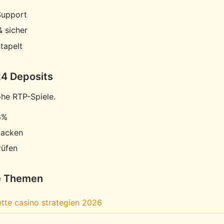
Support
& sicher
tapelt
£4 Deposits
he RTP-Spiele.
6%
tacken
rüfen
e Themen
lette casino strategien 2026