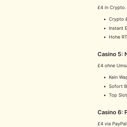
£4 in Crypto.
Crypto 
Instant 
Hohe R
Casino 5:
£4 ohne Umsa
Kein Wa
Sofort 
Top Slot
Casino 6: 
£4 via PayPal