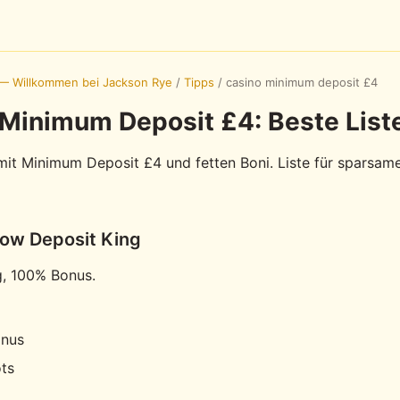
— Willkommen bei Jackson Rye
/
Tipps
/
casino minimum deposit £4
 Minimum Deposit £4: Beste List
it Minimum Deposit £4 und fetten Boni. Liste für sparsame
Low Deposit King
g, 100% Bonus.
nus
ots