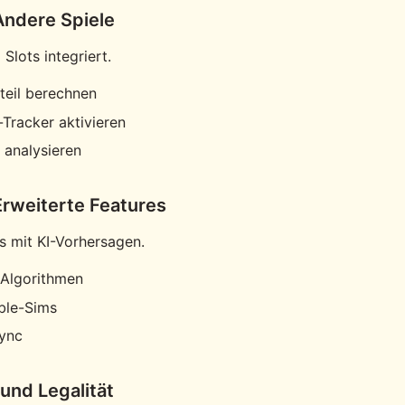
 Andere Spiele
Slots integriert.
teil berechnen
-Tracker aktivieren
 analysieren
 Erweiterte Features
 mit KI-Vorhersagen.
Algorithmen
ble-Sims
ync
 und Legalität