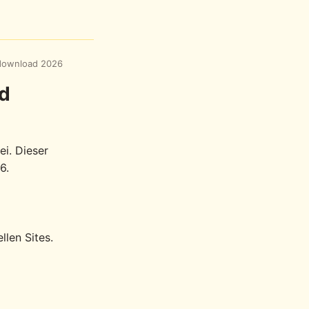
 download 2026
ad
ei. Dieser
6.
len Sites.