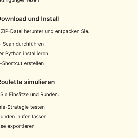
 Download und Install
 ZIP-Datei herunter und entpacken Sie.
s-Scan durchführen
r Python installieren
Shortcut erstellen
Roulette simulieren
 Sie Einsätze und Runden.
le-Strategie testen
unden laufen lassen
se exportieren