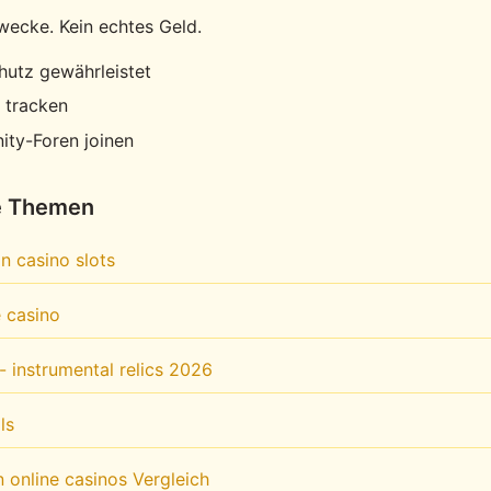
wecke. Kein echtes Geld.
hutz gewährleistet
 tracken
ty-Foren joinen
e Themen
in casino slots
 casino
- instrumental relics 2026
ls
 online casinos Vergleich