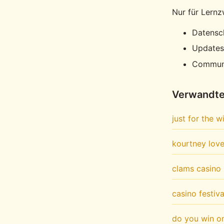
Nur für Lernz
Datensc
Updates
Communi
Verwandt
just for the w
kourtney love
clams casino 
casino festiva
do you win on