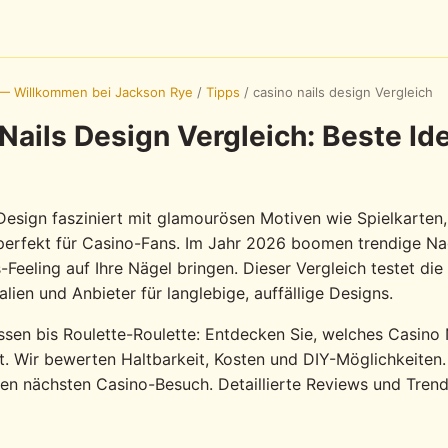
— Willkommen bei Jackson Rye
/
Tipps
/
casino nails design Vergleich
Nails Design Vergleich: Beste Id
Design fasziniert mit glamourösen Motiven wie Spielkarten
perfekt für Casino-Fans. Im Jahr 2026 boomen trendige Na
-Feeling auf Ihre Nägel bringen. Dieser Vergleich testet die
alien und Anbieter für langlebige, auffällige Designs.
ssen bis Roulette-Roulette: Entdecken Sie, welches Casino 
t. Wir bewerten Haltbarkeit, Kosten und DIY-Möglichkeiten. 
en nächsten Casino-Besuch. Detaillierte Reviews und Tren