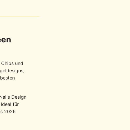
een
, Chips und
geldesigns,
 besten
Nails Design
Ideal für
ds 2026