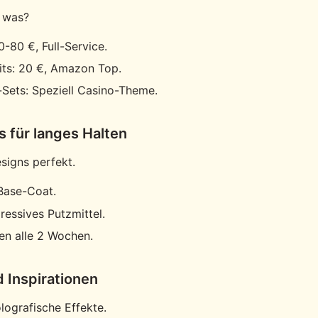
h was?
0-80 €, Full-Service.
ts: 20 €, Amazon Top.
-Sets: Speziell Casino-Theme.
s für langes Halten
signs perfekt.
Base-Coat.
ressives Putzmittel.
en alle 2 Wochen.
 Inspirationen
ografische Effekte.