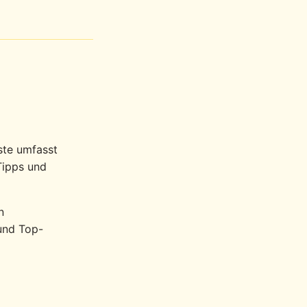
iste umfasst
Tipps und
n
 und Top-