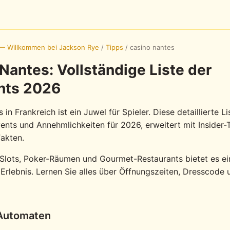
— Willkommen bei Jackson Rye
/
Tipps
/
casino nantes
Nantes: Vollständige Liste der
hts 2026
in Frankreich ist ein Juwel für Spieler. Diese detaillierte L
Events und Annehmlichkeiten für 2026, erweitert mit Insider-
Fakten.
Slots, Poker-Räumen und Gourmet-Restaurants bietet es ei
 Erlebnis. Lernen Sie alles über Öffnungszeiten, Dresscode
 Automaten