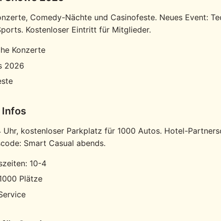
onzerte, Comedy-Nächte und Casinofeste. Neues Event: T
orts. Kostenloser Eintritt für Mitglieder.
che Konzerte
s 2026
este
 Infos
 Uhr, kostenloser Parkplatz für 1000 Autos. Hotel-Partners
scode: Smart Casual abends.
zeiten: 10-4
1000 Plätze
Service