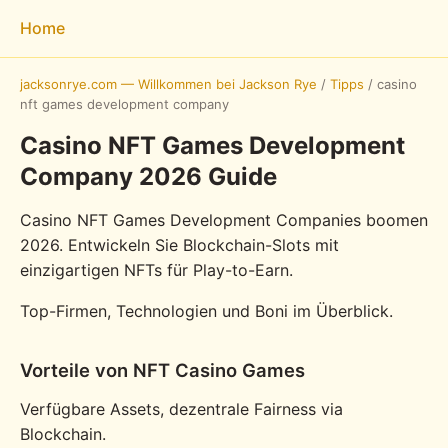
Home
jacksonrye.com — Willkommen bei Jackson Rye
/
Tipps
/
casino
nft games development company
Casino NFT Games Development
Company 2026 Guide
Casino NFT Games Development Companies boomen
2026. Entwickeln Sie Blockchain-Slots mit
einzigartigen NFTs für Play-to-Earn.
Top-Firmen, Technologien und Boni im Überblick.
Vorteile von NFT Casino Games
Verfügbare Assets, dezentrale Fairness via
Blockchain.