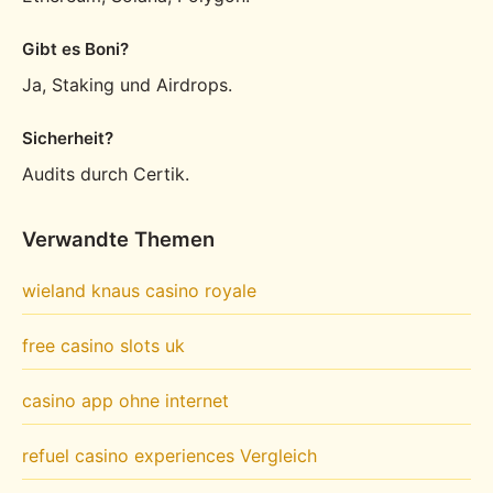
Gibt es Boni?
Ja, Staking und Airdrops.
Sicherheit?
Audits durch Certik.
Verwandte Themen
wieland knaus casino royale
free casino slots uk
casino app ohne internet
refuel casino experiences Vergleich