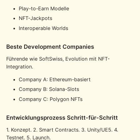
Play-to-Earn Modelle
NFT-Jackpots
Interoperable Worlds
Beste Development Companies
Führende wie SoftSwiss, Evolution mit NFT-
Integration.
Company A: Ethereum-basiert
Company B: Solana-Slots
Company C: Polygon NFTs
Entwicklungsprozess Schritt-für-Schritt
1. Konzept. 2. Smart Contracts. 3. Unity/UE5. 4.
Testnet. 5. Launch.