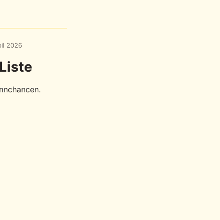
bil 2026
Liste
innchancen.