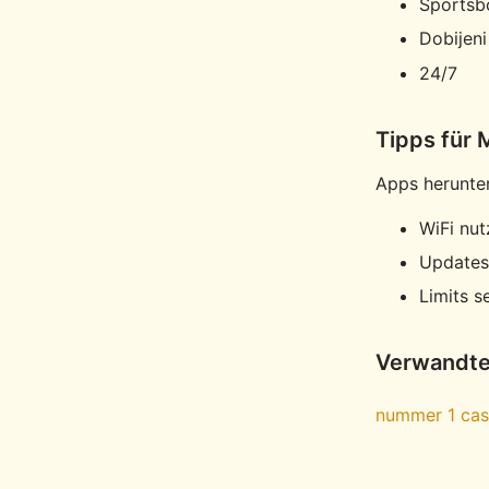
Sportsbo
Dobijeni
24/7
Tipps für 
Apps herunter
WiFi nut
Updates
Limits s
Verwandt
nummer 1 cas