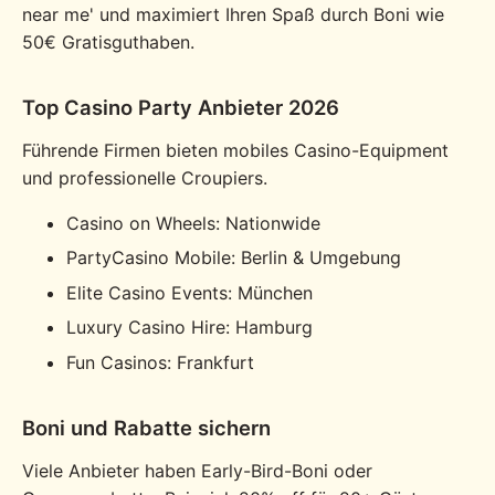
near me' und maximiert Ihren Spaß durch Boni wie
50€ Gratisguthaben.
Top Casino Party Anbieter 2026
Führende Firmen bieten mobiles Casino-Equipment
und professionelle Croupiers.
Casino on Wheels: Nationwide
PartyCasino Mobile: Berlin & Umgebung
Elite Casino Events: München
Luxury Casino Hire: Hamburg
Fun Casinos: Frankfurt
Boni und Rabatte sichern
Viele Anbieter haben Early-Bird-Boni oder