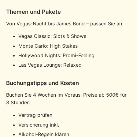
Themen und Pakete
Von Vegas-Nacht bis James Bond – passen Sie an.
Vegas Classic: Slots & Shows
Monte Carlo: High Stakes
Hollywood Nights: Promi-Feeling
Las Vegas Lounge: Relaxed
Buchungstipps und Kosten
Buchen Sie 4 Wochen im Voraus. Preise ab 500€ für
3 Stunden.
Vertrag prüfen
Versicherung inkl.
Alkohol-Regeln klären