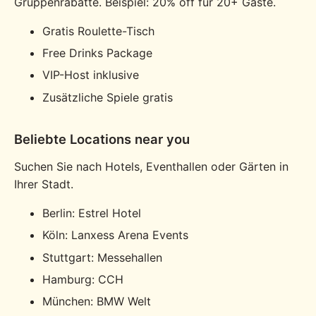
Gruppenrabatte. Beispiel: 20% off für 20+ Gäste.
Gratis Roulette-Tisch
Free Drinks Package
VIP-Host inklusive
Zusätzliche Spiele gratis
Beliebte Locations near you
Suchen Sie nach Hotels, Eventhallen oder Gärten in
Ihrer Stadt.
Berlin: Estrel Hotel
Köln: Lanxess Arena Events
Stuttgart: Messehallen
Hamburg: CCH
München: BMW Welt