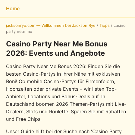
Home
jacksonrye.com — Willkommen bei Jackson Rye
/
Tipps
/
casino
party near me
Casino Party Near Me Bonus
2026: Events und Angebote
Casino Party Near Me Bonus 2026: Finden Sie die
besten Casino-Partys in Ihrer Nähe mit exklusiven
Boni! Ob mobile Casino-Partys für Firmenfeiern,
Hochzeiten oder private Events – wir listen Top-
Anbieter, Locations und Bonus-Deals auf. In
Deutschland boomen 2026 Themen-Partys mit Live-
Dealern, Slots und Roulette. Sparen Sie mit Rabatten
und Free Chips.
Unser Guide hilft bei der Suche nach 'Casino Party