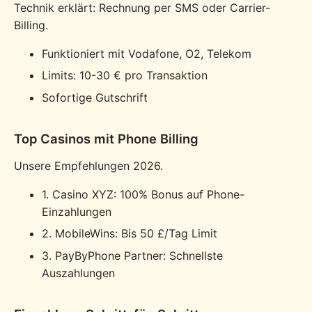
Technik erklärt: Rechnung per SMS oder Carrier-
Billing.
Funktioniert mit Vodafone, O2, Telekom
Limits: 10-30 € pro Transaktion
Sofortige Gutschrift
Top Casinos mit Phone Billing
Unsere Empfehlungen 2026.
1. Casino XYZ: 100% Bonus auf Phone-
Einzahlungen
2. MobileWins: Bis 50 £/Tag Limit
3. PayByPhone Partner: Schnellste
Auszahlungen