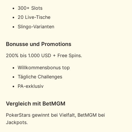
300+ Slots
20 Live-Tische
Slingo-Varianten
Bonusse und Promotions
200% bis 1.000 USD + Free Spins.
Willkommensbonus top
Tägliche Challenges
PA-exklusiv
Vergleich mit BetMGM
PokerStars gewinnt bei Vielfalt, BetMGM bei
Jackpots.