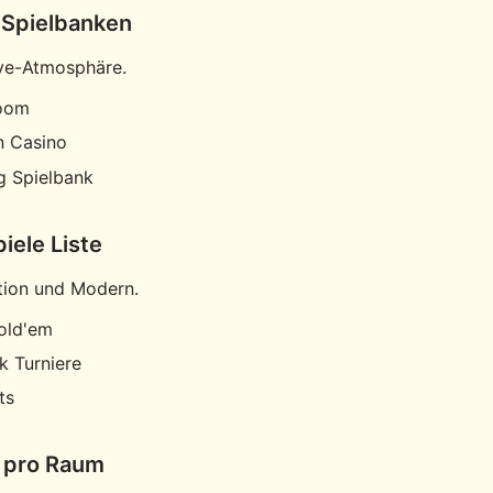
 Spielbanken
Live-Atmosphäre.
Room
 Casino
 Spielbank
iele Liste
tion und Modern.
old'em
k Turniere
ts
n pro Raum