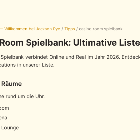
— Willkommen bei Jackson Rye
/
Tipps
/
casino room spielbank
Room Spielbank: Ultimative List
pielbank verbindet Online und Real im Jahr 2026. Entdeck
ations in unserer Liste.
e Räume
che rund um die Uhr.
Room
ena
e Lounge