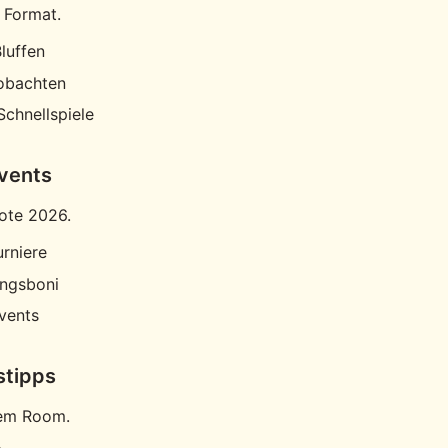
 Format.
Bluffen
eobachten
Schnellspiele
vents
ote 2026.
rniere
ungsboni
vents
stipps
dem Room.