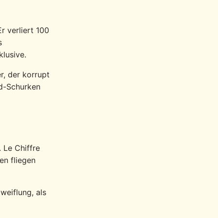
r verliert 100
s
lusive.
r, der korrupt
nd-Schurken
 Le Chiffre
en fliegen
weiflung, als