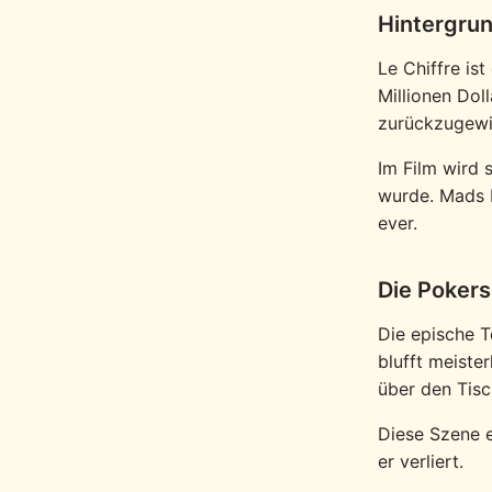
Hintergrun
Le Chiffre ist
Millionen Dol
zurückzugewin
Im Film wird 
wurde. Mads 
ever.
Die Pokers
Die epische T
blufft meiste
über den Tisc
Diese Szene e
er verliert.