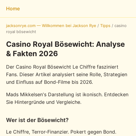
Home
jacksonrye.com — Willkommen bei Jackson Rye
/
Tipps
/
casino
royal bösewicht
Casino Royal Bösewicht: Analyse
& Fakten 2026
Der Casino Royal Bösewicht Le Chiffre fasziniert
Fans. Dieser Artikel analysiert seine Rolle, Strategien
und Einfluss auf Bond-Filme bis 2026.
Mads Mikkelsen's Darstellung ist ikonisch. Entdecken
Sie Hintergründe und Vergleiche.
Wer ist der Bösewicht?
Le Chiffre, Terror-Finanzier. Pokert gegen Bond.