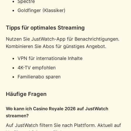
Spectre
Goldfinger (Klassiker)
Tipps für optimales Streaming
Nutzen Sie JustWatch-App für Benachrichtigungen.
Kombinieren Sie Abos für günstiges Angebot.
VPN für internationale Inhalte
4K-TV empfohlen
Familienabo sparen
Häufige Fragen
Wo kann ich Casino Royale 2026 auf JustWatch
streamen?
Auf JustWatch filtern Sie nach Plattform. Aktuell auf