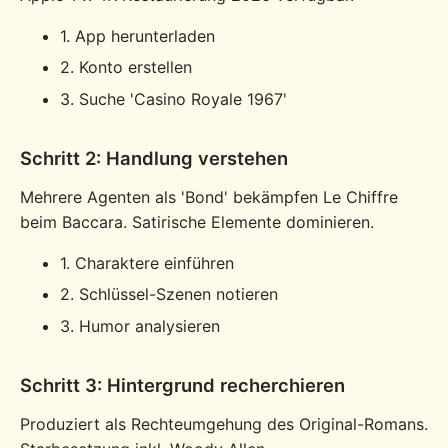
1. App herunterladen
2. Konto erstellen
3. Suche 'Casino Royale 1967'
Schritt 2: Handlung verstehen
Mehrere Agenten als 'Bond' bekämpfen Le Chiffre
beim Baccara. Satirische Elemente dominieren.
1. Charaktere einführen
2. Schlüssel-Szenen notieren
3. Humor analysieren
Schritt 3: Hintergrund recherchieren
Produziert als Rechteumgehung des Original-Romans.