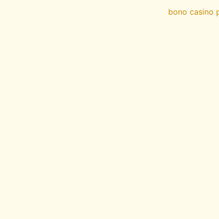
bono casino 