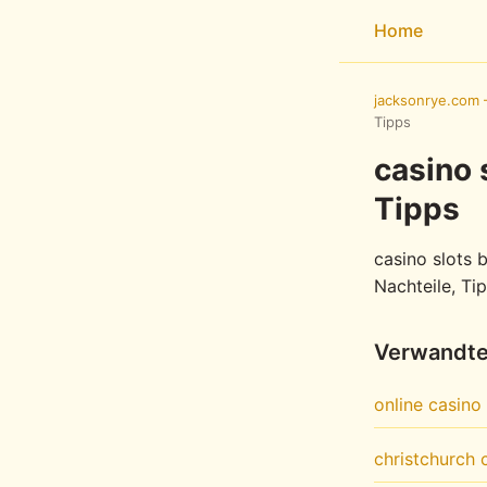
Home
jacksonrye.com 
Tipps
casino 
Tipps
casino slots 
Nachteile, Ti
Verwandt
online casino
christchurch 