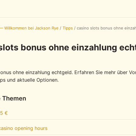
— Willkommen bei Jackson Rye
/
Tipps
/
casino slots bonus ohne einza
slots bonus ohne einzahlung ech
bonus ohne einzahlung echtgeld. Erfahren Sie mehr über Vo
pps und aktuelle Optionen.
e Themen
 5 €
casino opening hours