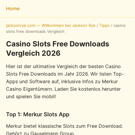
Home
jacksonrye.com — Willkommen bei Jackson Rye
/
Tipps
/
casino
slots free downloads Vergleich
Casino Slots Free Downloads
Vergleich 2026
Hier ist der ultimative Vergleich der besten Casino
Slots Free Downloads im Jahr 2026. Wir listen Top-
Apps und Software auf, inklusive Infos zu Merkur
Casino Eigentümern. Laden Sie kostenlos herunter
und spielen Sie mobil!
Top 1: Merkur Slots App
Merkur bietet klassische Slots zum Free Download.
Gehört zu Gauselmann Group.