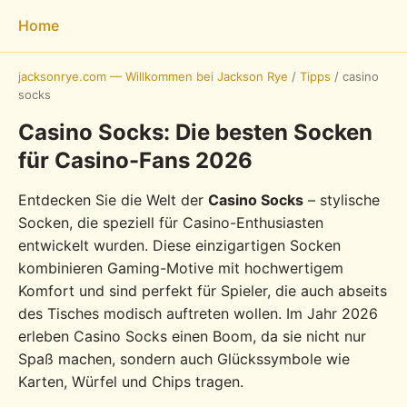
Home
jacksonrye.com — Willkommen bei Jackson Rye
/
Tipps
/
casino
socks
Casino Socks: Die besten Socken
für Casino-Fans 2026
Entdecken Sie die Welt der
Casino Socks
– stylische
Socken, die speziell für Casino-Enthusiasten
entwickelt wurden. Diese einzigartigen Socken
kombinieren Gaming-Motive mit hochwertigem
Komfort und sind perfekt für Spieler, die auch abseits
des Tisches modisch auftreten wollen. Im Jahr 2026
erleben Casino Socks einen Boom, da sie nicht nur
Spaß machen, sondern auch Glückssymbole wie
Karten, Würfel und Chips tragen.