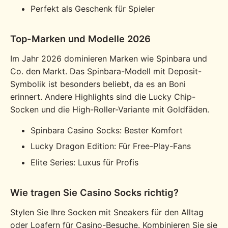
Perfekt als Geschenk für Spieler
Top-Marken und Modelle 2026
Im Jahr 2026 dominieren Marken wie Spinbara und
Co. den Markt. Das Spinbara-Modell mit Deposit-
Symbolik ist besonders beliebt, da es an Boni
erinnert. Andere Highlights sind die Lucky Chip-
Socken und die High-Roller-Variante mit Goldfäden.
Spinbara Casino Socks: Bester Komfort
Lucky Dragon Edition: Für Free-Play-Fans
Elite Series: Luxus für Profis
Wie tragen Sie Casino Socks richtig?
Stylen Sie Ihre Socken mit Sneakers für den Alltag
oder Loafern für Casino-Besuche. Kombinieren Sie sie