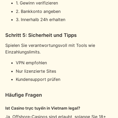
1. Gewinn verifizieren
2. Bankkonto angeben
3. Innerhalb 24h erhalten
Schritt 5: Sicherheit und Tipps
Spielen Sie verantwortungsvoll mit Tools wie
Einzahlungslimits.
VPN empfohlen
Nur lizenzierte Sites
Kundensupport prüfen
Häufige Fragen
Ist Casino trực tuyến in Vietnam legal?
Ja, Offshore-Casinos sind erlaubt, solange Sie 18+