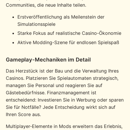
Communities, die neue Inhalte teilen.
Erstveröffentlichung als Meilenstein der
Simulationsspiele
Starke Fokus auf realistische Casino-Ökonomie
Aktive Modding-Szene für endlosen Spielspaß
Gameplay-Mechaniken im Detail
Das Herzstück ist der Bau und die Verwaltung Ihres
Casinos. Platzieren Sie Spielautomaten strategisch,
managen Sie Personal und reagieren Sie auf
Gästebedürfnisse. Finanzmanagement ist
entscheidend: Investieren Sie in Werbung oder sparen
Sie für Notfälle? Jede Entscheidung wirkt sich auf
Ihren Score aus.
Multiplayer-Elemente in Mods erweitern das Erlebnis,