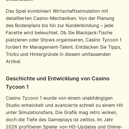
Das Spiel kombiniert Wirtschaftssimulation mit
detaillierten Casino-Mechaniken. Von der Planung
des Bodenplans bis hin zur Kundenbindung – jede
Facette wird beleuchtet. Ob Sie Blackjack-Tische
platzieren oder Shows organisieren, Casino Tycoon 1
fordert Ihr Management-Talent. Entdecken Sie Tipps,
Tricks und Hintergründe in diesem umfassenden
Artikel.
Geschichte und Entwicklung von Casino
Tycoon 1
Casino Tycoon 1 wurde von einem unabhängigen
Studio entwickelt und avancierte schnell zu einem Hit
unter Simulationsfans. Die Grafik mag retro wirken,
doch die Tiefe des Gameplays ist zeitlos. Im Jahr
2026 profitieren Spieler von HD-Updates und Online-