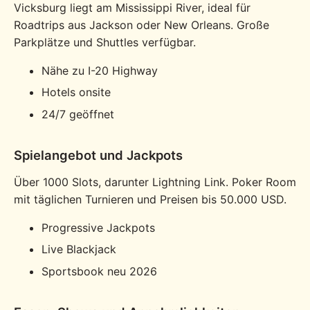
Vicksburg liegt am Mississippi River, ideal für
Roadtrips aus Jackson oder New Orleans. Große
Parkplätze und Shuttles verfügbar.
Nähe zu I-20 Highway
Hotels onsite
24/7 geöffnet
Spielangebot und Jackpots
Über 1000 Slots, darunter Lightning Link. Poker Room
mit täglichen Turnieren und Preisen bis 50.000 USD.
Progressive Jackpots
Live Blackjack
Sportsbook neu 2026