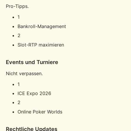
Pro-Tipps.
1
Bankroll-Management
2
Slot-RTP maximieren
Events und Turniere
Nicht verpassen.
1
ICE Expo 2026
2
Online Poker Worlds
Rechtliche Updates