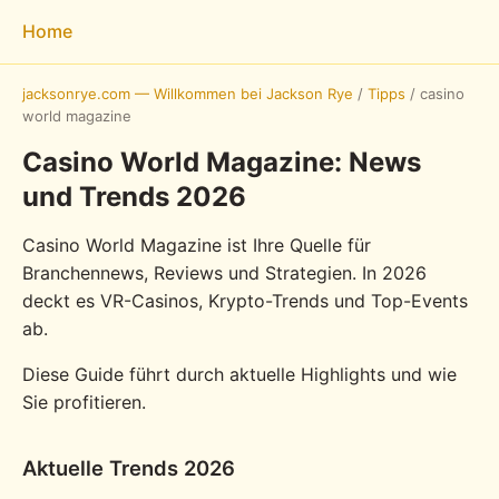
Home
jacksonrye.com — Willkommen bei Jackson Rye
/
Tipps
/
casino
world magazine
Casino World Magazine: News
und Trends 2026
Casino World Magazine ist Ihre Quelle für
Branchennews, Reviews und Strategien. In 2026
deckt es VR-Casinos, Krypto-Trends und Top-Events
ab.
Diese Guide führt durch aktuelle Highlights und wie
Sie profitieren.
Aktuelle Trends 2026