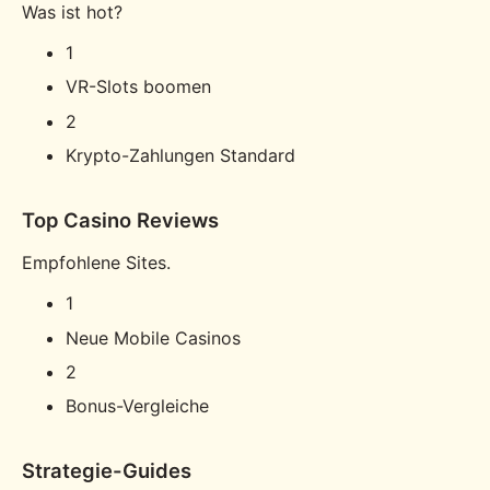
Was ist hot?
1
VR-Slots boomen
2
Krypto-Zahlungen Standard
Top Casino Reviews
Empfohlene Sites.
1
Neue Mobile Casinos
2
Bonus-Vergleiche
Strategie-Guides