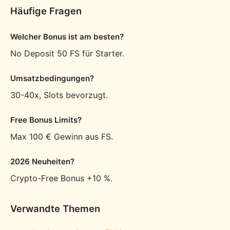
Häufige Fragen
Welcher Bonus ist am besten?
No Deposit 50 FS für Starter.
Umsatzbedingungen?
30-40x, Slots bevorzugt.
Free Bonus Limits?
Max 100 € Gewinn aus FS.
2026 Neuheiten?
Crypto-Free Bonus +10 %.
Verwandte Themen