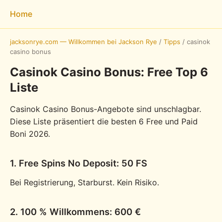
Home
jacksonrye.com — Willkommen bei Jackson Rye
/
Tipps
/
casinok
casino bonus
Casinok Casino Bonus: Free Top 6
Liste
Casinok Casino Bonus-Angebote sind unschlagbar.
Diese Liste präsentiert die besten 6 Free und Paid
Boni 2026.
1. Free Spins No Deposit: 50 FS
Bei Registrierung, Starburst. Kein Risiko.
2. 100 % Willkommens: 600 €