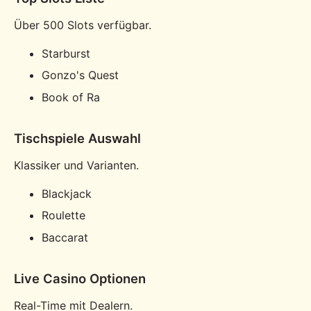
Über 500 Slots verfügbar.
Starburst
Gonzo's Quest
Book of Ra
Tischspiele Auswahl
Klassiker und Varianten.
Blackjack
Roulette
Baccarat
Live Casino Optionen
Real-Time mit Dealern.