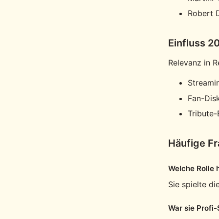
Robert 
Einfluss 2
Relevanz in R
Streamin
Fan-Dis
Tribute-
Häufige F
Welche Rolle 
Sie spielte di
War sie Profi