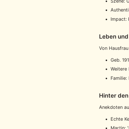
Szene: G
Authenti
Impact: 
Leben und 
Von Hausfrau 
Geb. 191
Weitere 
Familie:
Hinter den
Anekdoten au
Echte K
Martin: