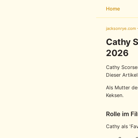
Home
jacksonrye.com 
Cathy S
2026
Cathy Scorses
Dieser Artike
Als Mutter de
Keksen.
Rolle im F
Cathy als 'Fa