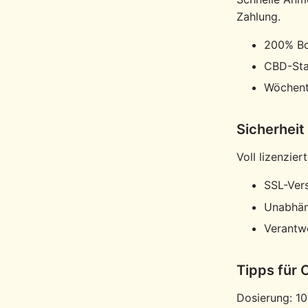
Zahlung.
200% Bo
CBD-Star
Wöchent
Sicherheit
Voll lizenzie
SSL-Ver
Unabhän
Verantw
Tipps für
Dosierung: 10