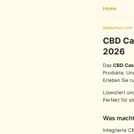
Home
jacksonrye.com 
CBD Cas
2026
Das
CBD Cas
Produkte. Uns
Erleben Sie r
Lizenziert un
Perfekt für s
Was macht
Integrierte C