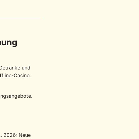
nung
 Getränke und
fline-Casino.
nungsangebote.
s. 2026: Neue