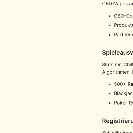
CBD-Vapes an 
CBD-Cock
Produkt
Partner
Spieleausw
Slots mit Chi
Algorithmen.
500+ Rel
Blackjac
Poker-R
Registrier
Schnelle Anm