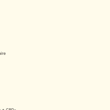
ire
o + CBD-