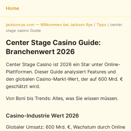
Home
jacksonrye.com — Willkommen bei Jackson Rye
/
Tipps
/
center
stage casino Guide
Center Stage Casino Guide:
Branchenwert 2026
Center Stage Casino ist 2026 ein Star unter Online-
Plattformen. Dieser Guide analysiert Features und
den globalen Casino-Markt-Wert, der auf 600 Mrd. €
geschätzt wird.
Von Boni bis Trends: Alles, was Sie wissen müssen.
Casino-Industrie Wert 2026
Globaler Umsatz: 600 Mrd. €, Wachstum durch Online