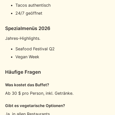
Tacos authentisch
24/7 geöffnet
Spezialmenüs 2026
Jahres-Highlights.
Seafood Festival Q2
Vegan Week
Häufige Fragen
Was kostet das Buffet?
Ab 30 $ pro Person, inkl. Getränke.
Gibt es vegetarische Optionen?
Ja, in allen Restaurants.