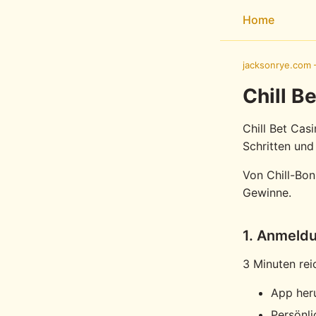
Home
jacksonrye.com 
Chill B
Chill Bet Cas
Schritten und
Von Chill-Bon
Gewinne.
1. Anmeld
3 Minuten rei
App her
Persönl