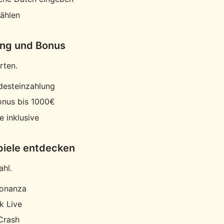
ählen
ung und Bonus
rten.
desteinzahlung
nus bis 1000€
e inklusive
piele entdecken
ahl.
onanza
k Live
Crash