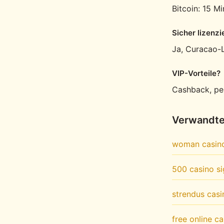
Bitcoin: 15 Mi
Sicher lizenzi
Ja, Curacao-L
VIP-Vorteile?
Cashback, per
Verwandt
woman casino
500 casino s
strendus casi
free online c