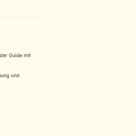
der Guide mit
nnung und