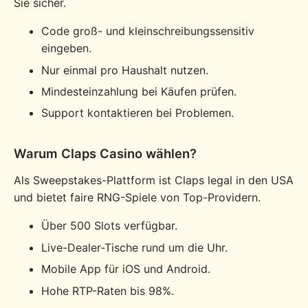
Sie sicher.
Code groß- und kleinschreibungssensitiv
eingeben.
Nur einmal pro Haushalt nutzen.
Mindesteinzahlung bei Käufen prüfen.
Support kontaktieren bei Problemen.
Warum Claps Casino wählen?
Als Sweepstakes-Plattform ist Claps legal in den USA
und bietet faire RNG-Spiele von Top-Providern.
Über 500 Slots verfügbar.
Live-Dealer-Tische rund um die Uhr.
Mobile App für iOS und Android.
Hohe RTP-Raten bis 98%.