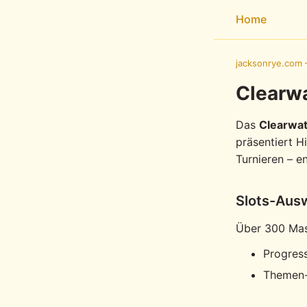
Home
jacksonrye.com 
Clearwa
Das
Clearwat
präsentiert H
Turnieren – e
Slots-Aus
Über 300 Mas
Progres
Themen-