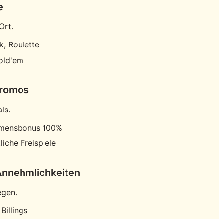
e
Ort.
k, Roulette
old'em
Promos
ls.
mensbonus 100%
iche Freispiele
Annehmlichkeiten
egen.
Billings