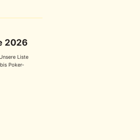
te 2026
 Unsere Liste
 bis Poker-