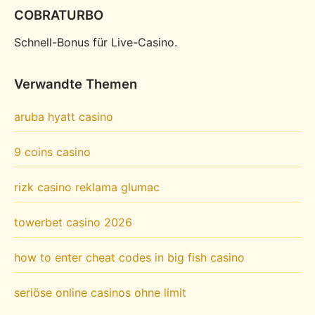
COBRATURBO
Schnell-Bonus für Live-Casino.
Verwandte Themen
aruba hyatt casino
9 coins casino
rizk casino reklama glumac
towerbet casino 2026
how to enter cheat codes in big fish casino
seriöse online casinos ohne limit