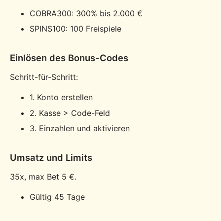
COBRA300: 300% bis 2.000 €
SPINS100: 100 Freispiele
Einlösen des Bonus-Codes
Schritt-für-Schritt:
1. Konto erstellen
2. Kasse > Code-Feld
3. Einzahlen und aktivieren
Umsatz und Limits
35x, max Bet 5 €.
Gültig 45 Tage