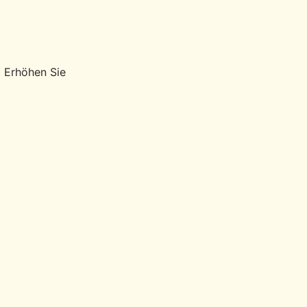
. Erhöhen Sie