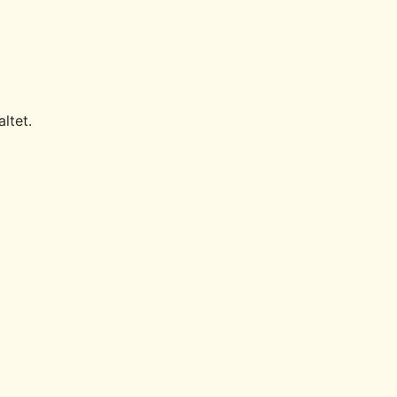
ltet.