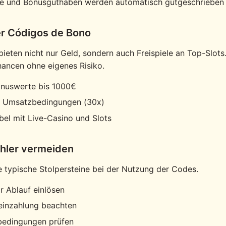
ele und Bonusguthaben werden automatisch gutgeschrieben
er Códigos de Bono
ieten nicht nur Geld, sondern auch Freispiele an Top-Slots
ancen ohne eigenes Risiko.
nuswerte bis 1000€
e Umsatzbedingungen (30x)
el mit Live-Casino und Slots
ehler vermeiden
 typische Stolpersteine bei der Nutzung der Codes.
 Ablauf einlösen
einzahlung beachten
edingungen prüfen