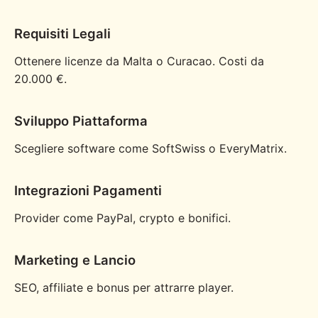
Requisiti Legali
Ottenere licenze da Malta o Curacao. Costi da
20.000 €.
Sviluppo Piattaforma
Scegliere software come SoftSwiss o EveryMatrix.
Integrazioni Pagamenti
Provider come PayPal, crypto e bonifici.
Marketing e Lancio
SEO, affiliate e bonus per attrarre player.