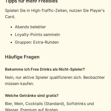
Tipps für mehr Freebies
Spielen Sie in High-Traffic-Zeiten, nutzen Sie Player's
Card.
Abends belebter
Loyalty-Points sammeln
Gruppen: Extra-Runden
Häufige Fragen
Bekomme ich Free Drinks als Nicht-Spieler?
Nein, nur aktive Spieler qualifizieren sich. Beobachter
müssen kaufen.
Welche Getränke sind gratis?
Bier, Wein, Cocktails (Standard), Softdrinks und
Wasser. Premium auf Kosten.