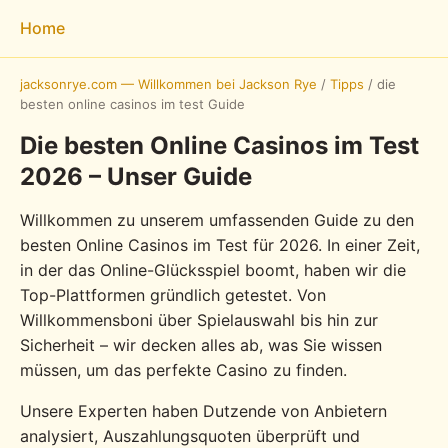
Home
jacksonrye.com — Willkommen bei Jackson Rye
/
Tipps
/
die
besten online casinos im test Guide
Die besten Online Casinos im Test
2026 – Unser Guide
Willkommen zu unserem umfassenden Guide zu den
besten Online Casinos im Test für 2026. In einer Zeit,
in der das Online-Glücksspiel boomt, haben wir die
Top-Plattformen gründlich getestet. Von
Willkommensboni über Spielauswahl bis hin zur
Sicherheit – wir decken alles ab, was Sie wissen
müssen, um das perfekte Casino zu finden.
Unsere Experten haben Dutzende von Anbietern
analysiert, Auszahlungsquoten überprüft und