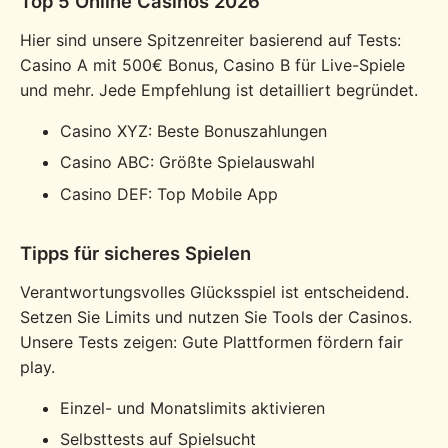
Top 5 Online Casinos 2026
Hier sind unsere Spitzenreiter basierend auf Tests:
Casino A mit 500€ Bonus, Casino B für Live-Spiele
und mehr. Jede Empfehlung ist detailliert begründet.
Casino XYZ: Beste Bonuszahlungen
Casino ABC: Größte Spielauswahl
Casino DEF: Top Mobile App
Tipps für sicheres Spielen
Verantwortungsvolles Glücksspiel ist entscheidend.
Setzen Sie Limits und nutzen Sie Tools der Casinos.
Unsere Tests zeigen: Gute Plattformen fördern fair
play.
Einzel- und Monatslimits aktivieren
Selbsttests auf Spielsucht