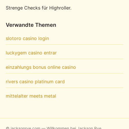
Strenge Checks für Highroller.
Verwandte Themen
slotoro casino login
luckygem casino entrar
einzahlungs bonus online casino
rivers casino platinum card
mittelalter meets metal
© jacksonrye.com — Willkommen bei Jackson Rye