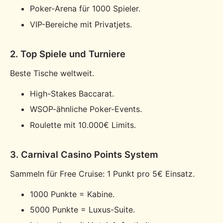
Poker-Arena für 1000 Spieler.
VIP-Bereiche mit Privatjets.
2. Top Spiele und Turniere
Beste Tische weltweit.
High-Stakes Baccarat.
WSOP-ähnliche Poker-Events.
Roulette mit 10.000€ Limits.
3. Carnival Casino Points System
Sammeln für Free Cruise: 1 Punkt pro 5€ Einsatz.
1000 Punkte = Kabine.
5000 Punkte = Luxus-Suite.