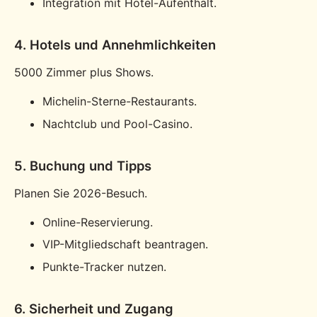
Integration mit Hotel-Aufenthalt.
4. Hotels und Annehmlichkeiten
5000 Zimmer plus Shows.
Michelin-Sterne-Restaurants.
Nachtclub und Pool-Casino.
5. Buchung und Tipps
Planen Sie 2026-Besuch.
Online-Reservierung.
VIP-Mitgliedschaft beantragen.
Punkte-Tracker nutzen.
6. Sicherheit und Zugang