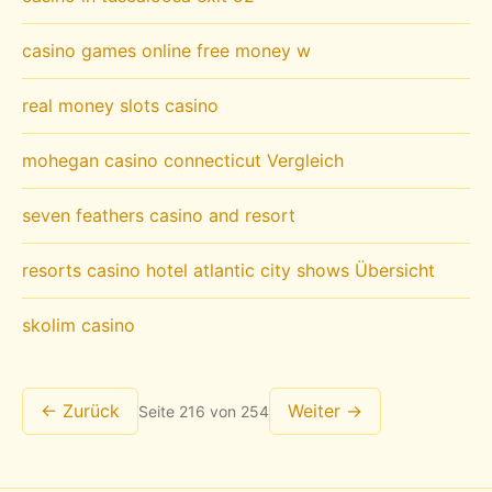
casino games online free money w
real money slots casino
mohegan casino connecticut Vergleich
seven feathers casino and resort
resorts casino hotel atlantic city shows Übersicht
skolim casino
← Zurück
Weiter →
Seite 216 von 254