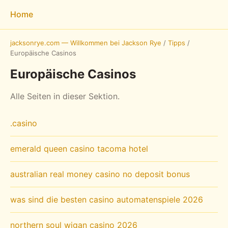
Home
jacksonrye.com — Willkommen bei Jackson Rye
/
Tipps
/
Europäische Casinos
Europäische Casinos
Alle Seiten in dieser Sektion.
.casino
emerald queen casino tacoma hotel
australian real money casino no deposit bonus
was sind die besten casino automatenspiele 2026
northern soul wigan casino 2026