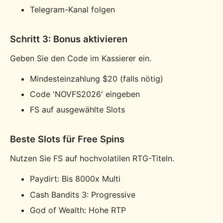
Telegram-Kanal folgen
Schritt 3: Bonus aktivieren
Geben Sie den Code im Kassierer ein.
Mindesteinzahlung $20 (falls nötig)
Code 'NOVFS2026' eingeben
FS auf ausgewählte Slots
Beste Slots für Free Spins
Nutzen Sie FS auf hochvolatilen RTG-Titeln.
Paydirt: Bis 8000x Multi
Cash Bandits 3: Progressive
God of Wealth: Hohe RTP