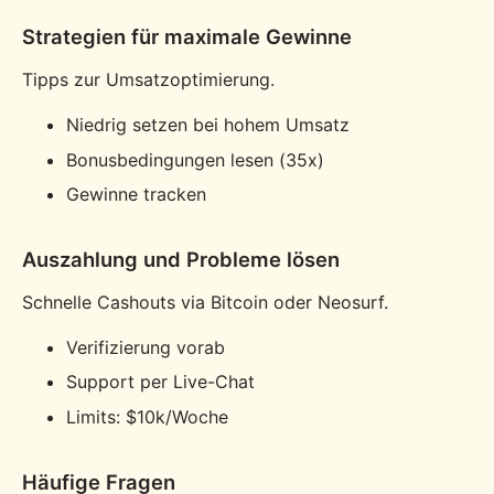
Strategien für maximale Gewinne
Tipps zur Umsatzoptimierung.
Niedrig setzen bei hohem Umsatz
Bonusbedingungen lesen (35x)
Gewinne tracken
Auszahlung und Probleme lösen
Schnelle Cashouts via Bitcoin oder Neosurf.
Verifizierung vorab
Support per Live-Chat
Limits: $10k/Woche
Häufige Fragen