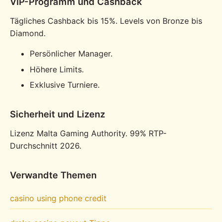
VIP-Programm und Cashback
Tägliches Cashback bis 15%. Levels von Bronze bis
Diamond.
Persönlicher Manager.
Höhere Limits.
Exklusive Turniere.
Sicherheit und Lizenz
Lizenz Malta Gaming Authority. 99% RTP-
Durchschnitt 2026.
Verwandte Themen
casino using phone credit