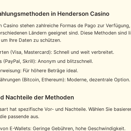
Zahlungsmethoden in Henderson Casino
 Casino stehen zahlreiche Formas de Pago zur Verfügung, 
erschiedenen Ländern geeignet sind. Diese Methoden sind l
, um Ihre Daten zu schützen.
rten (Visa, Mastercard): Schnell und weit verbreitet.
s (PayPal, Skrill): Anonym und blitzschnell.
weisung: Für höhere Beträge ideal.
hrungen (Bitcoin, Ethereum): Moderne, dezentrale Option.
nd Nachteile der Methoden
art hat spezifische Vor- und Nachteile. Wählen Sie basiere
die passende aus.
 von E-Wallets: Geringe Gebühren, hohe Geschwindigkeit.