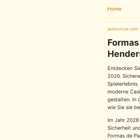
Home
jacksonrye.com 
Formas 
Hender
Entdecken Si
2026. Sichere
Spielerlebnis
moderne Casin
gestalten. In
wie Sie sie b
Im Jahr 2026
Sicherheit un
Formas de Pa