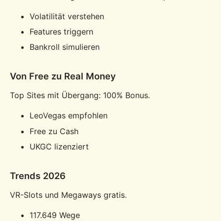
Volatilität verstehen
Features triggern
Bankroll simulieren
Von Free zu Real Money
Top Sites mit Übergang: 100% Bonus.
LeoVegas empfohlen
Free zu Cash
UKGC lizenziert
Trends 2026
VR-Slots und Megaways gratis.
117.649 Wege