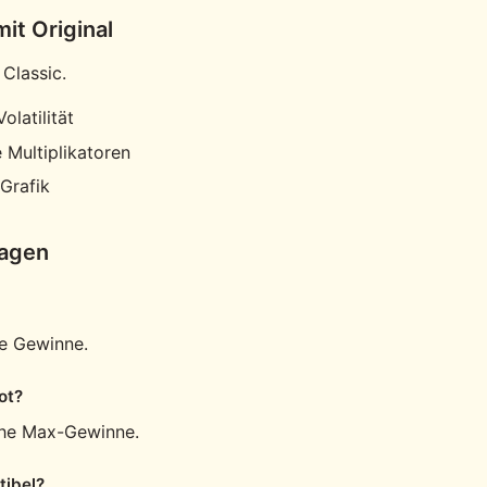
it Original
 Classic.
olatilität
e Multiplikatoren
Grafik
ragen
re Gewinne.
ot?
ohe Max-Gewinne.
tibel?