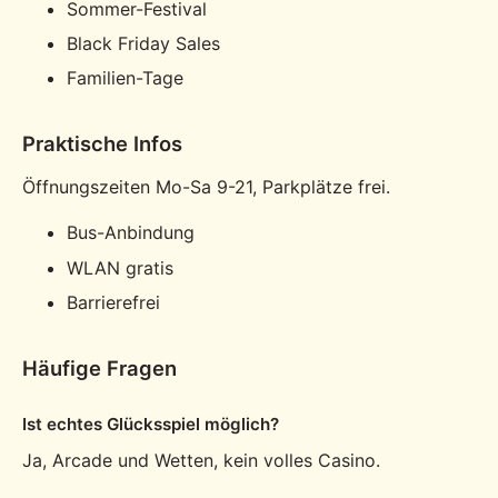
Sommer-Festival
Black Friday Sales
Familien-Tage
Praktische Infos
Öffnungszeiten Mo-Sa 9-21, Parkplätze frei.
Bus-Anbindung
WLAN gratis
Barrierefrei
Häufige Fragen
Ist echtes Glücksspiel möglich?
Ja, Arcade und Wetten, kein volles Casino.