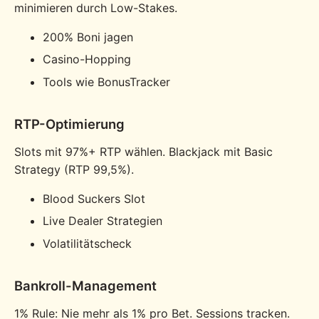
minimieren durch Low-Stakes.
200% Boni jagen
Casino-Hopping
Tools wie BonusTracker
RTP-Optimierung
Slots mit 97%+ RTP wählen. Blackjack mit Basic
Strategy (RTP 99,5%).
Blood Suckers Slot
Live Dealer Strategien
Volatilitätscheck
Bankroll-Management
1% Rule: Nie mehr als 1% pro Bet. Sessions tracken.