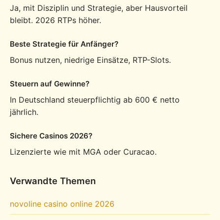
Ja, mit Disziplin und Strategie, aber Hausvorteil
bleibt. 2026 RTPs höher.
Beste Strategie für Anfänger?
Bonus nutzen, niedrige Einsätze, RTP-Slots.
Steuern auf Gewinne?
In Deutschland steuerpflichtig ab 600 € netto
jährlich.
Sichere Casinos 2026?
Lizenzierte wie mit MGA oder Curacao.
Verwandte Themen
novoline casino online 2026