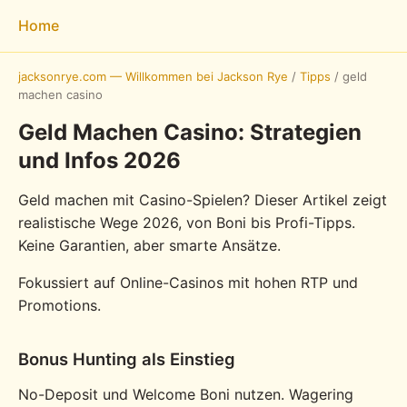
Home
jacksonrye.com — Willkommen bei Jackson Rye
/
Tipps
/
geld
machen casino
Geld Machen Casino: Strategien
und Infos 2026
Geld machen mit Casino-Spielen? Dieser Artikel zeigt
realistische Wege 2026, von Boni bis Profi-Tipps.
Keine Garantien, aber smarte Ansätze.
Fokussiert auf Online-Casinos mit hohen RTP und
Promotions.
Bonus Hunting als Einstieg
No-Deposit und Welcome Boni nutzen. Wagering