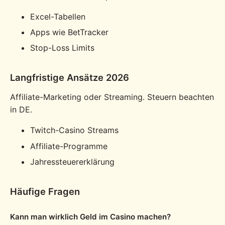
Excel-Tabellen
Apps wie BetTracker
Stop-Loss Limits
Langfristige Ansätze 2026
Affiliate-Marketing oder Streaming. Steuern beachten
in DE.
Twitch-Casino Streams
Affiliate-Programme
Jahressteuererklärung
Häufige Fragen
Kann man wirklich Geld im Casino machen?