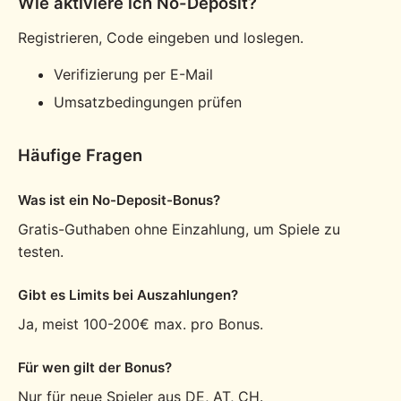
Wie aktiviere ich No-Deposit?
Registrieren, Code eingeben und loslegen.
Verifizierung per E-Mail
Umsatzbedingungen prüfen
Häufige Fragen
Was ist ein No-Deposit-Bonus?
Gratis-Guthaben ohne Einzahlung, um Spiele zu
testen.
Gibt es Limits bei Auszahlungen?
Ja, meist 100-200€ max. pro Bonus.
Für wen gilt der Bonus?
Nur für neue Spieler aus DE, AT, CH.