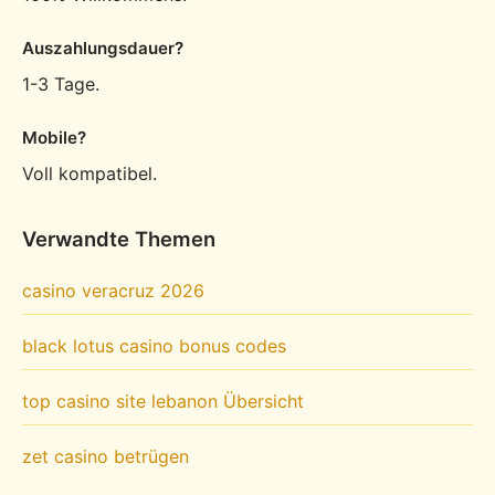
Auszahlungsdauer?
1-3 Tage.
Mobile?
Voll kompatibel.
Verwandte Themen
casino veracruz 2026
black lotus casino bonus codes
top casino site lebanon Übersicht
zet casino betrügen