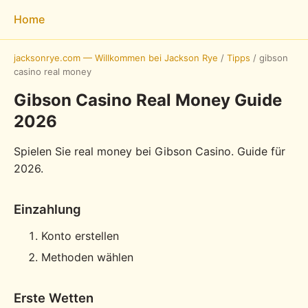
Home
jacksonrye.com — Willkommen bei Jackson Rye
/
Tipps
/
gibson
casino real money
Gibson Casino Real Money Guide
2026
Spielen Sie real money bei Gibson Casino. Guide für
2026.
Einzahlung
Konto erstellen
Methoden wählen
Erste Wetten