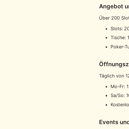
Angebot un
Über 200 Slot
Slots: 2
Tische: 
Poker-Tu
Öffnungsz
Täglich von 1
Mo-Fr: 
Sa/So: 
Kostenlo
Events un