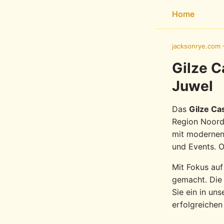
Home
jacksonrye.com 
Gilze C
Juwel
Das
Gilze Ca
Region Noord-
mit modernen 
und Events. O
Mit Fokus auf
gemacht. Die 
Sie ein in un
erfolgreichen