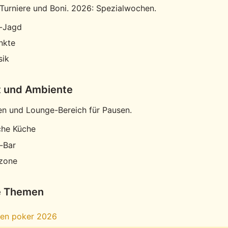
Turniere und Boni. 2026: Spezialwochen.
-Jagd
nkte
sik
t und Ambiente
n und Lounge-Bereich für Pausen.
sche Küche
-Bar
zone
e Themen
en poker 2026